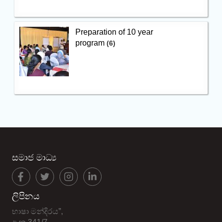
Preparation of 10 year
program
(6)
සමාජ මාධ්‍ය
ලිපිනය
භාෂා මන්දිරය”,