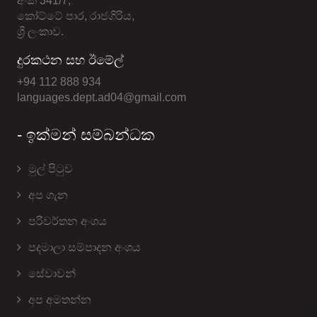
අංක 341/7,
කෝට්ටේ පාර, රාජගිරිය,
ශ්‍රී ලංකාව.
දුරකථන සහ ඊමේල්
+94 112 888 934
languages.dept.ad04@gmail.com
- ඉක්මන් සම්බන්ධක
මුල් පිටුව
අප ගැන
පරිවර්තන අංශය
පදමාලා සම්පාදන අංශය
සේවාවන්
අප අමතන්න