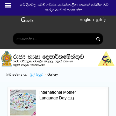
මේ දිනවල වෙබ් අඩවිය යාවත්කාලීන කරමින් පවතින බව
කරුණාවෙන් සලකන්න.
English
தமிழ்
ඔබ මෙතැනය:
මුල් පිටුව
Gallery
International Mother
Language Day
(11)