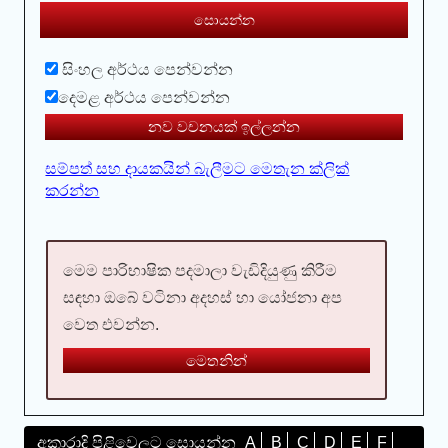
සිංහල අර්ථය පෙන්වන්න
දෙමළ අර්ථය පෙන්වන්න
නව වචනයක‍් ඉල‍්ලන‍්න
සම්පත් සහ දායකයින් බැලීමට මෙතැන ක්ලික්
කරන්න
මෙම පාරිභාෂික පදමාලා වැඩිදියුණු කිරීම
සඳහා ඔබේ වටිනා අදහස් හා යෝජනා අප
වෙත එවන්න.
මෙතනින‍්
අකාරාදි පිළිවෙලට සොයන්න
A
B
C
D
E
F