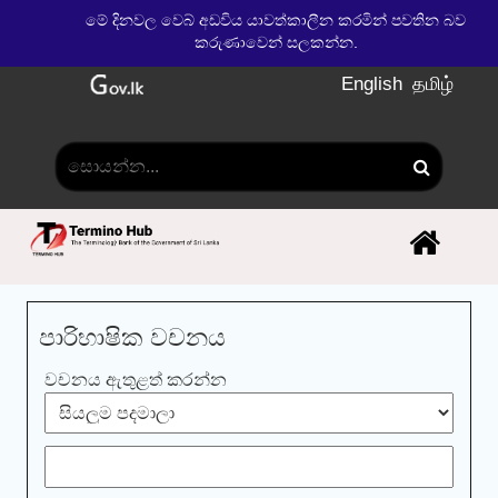
මේ දිනවල වෙබ් අඩවිය යාවත්කාලීන කරමින් පවතින බව
කරුණාවෙන් සලකන්න.
English
தமிழ்
පාරිභාෂික වචනය
වචනය ඇතුළත් කරන්න