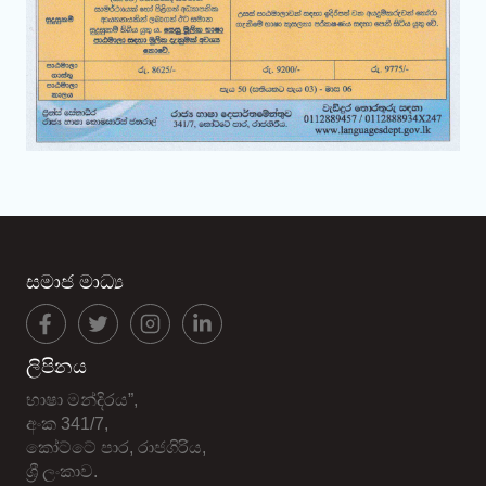
සමාජ මාධ්‍ය
ලිපිනය
භාෂා මන්දිරය”,
අංක 341/7,
කෝට්ටේ පාර, රාජගිරිය,
ශ්‍රී ලංකාව.