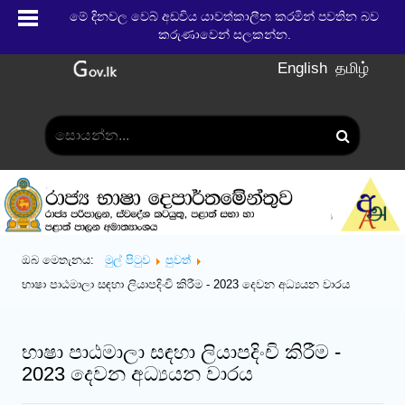
මේ දිනවල වෙබ් අඩවිය යාවත්කාලීන කරමින් පවතින බව
කරුණාවෙන් සලකන්න.
English
தமிழ்
ඔබ මෙතැනය:
මුල් පිටුව
පුවත්
භාෂා පාඨමාලා සඳහා ලියාපදිංචි කිරීම - 2023 දෙවන අධ්‍යයන වාරය
භාෂා පාඨමාලා සඳහා ලියාපදිංචි කිරීම -
2023 දෙවන අධ්‍යයන වාරය