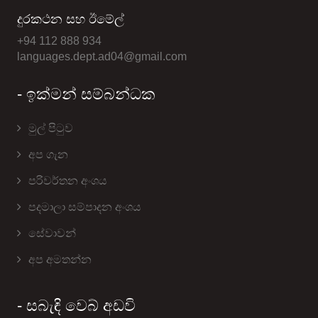
දුරකථන සහ ඊමේල්
+94 112 888 934
languages.dept.ad04@gmail.com
- ඉක්මන් සම්බන්ධක
මුල් පිටුව
අප ගැන
පරිවර්තන අංශය
පදමාලා සම්පාදන අංශය
සේවාවන්
අප අමතන්න
- සබැඳි වෙබ් අඩවි